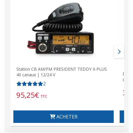
Station CB AM/FM PRESIDENT TEDDY II-PLUS
DNC5
40 canaux | 12/24 V
d&#3
2
36
95,25
€
TTC
ACHETER