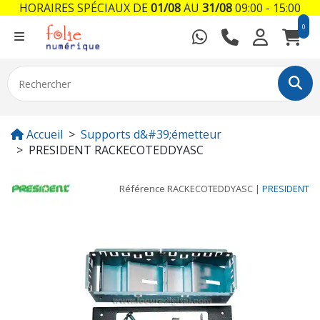
HORAIRES SPÉCIAUX DE
01/08
AU
31/08
09:00 - 15:00
0
Accueil
Supports d&#39;émetteur
PRESIDENT RACKECOTEDDYASC
Référence
RACKECOTEDDYASC
|
PRESIDENT