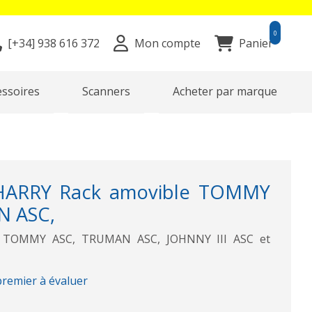
0
[+34]
938 616 372
Mon compte
Panier
essoires
Scanners
Acheter par marque
ARRY Rack amovible TOMMY
N ASC,
r TOMMY ASC, TRUMAN ASC, JOHNNY III ASC et
premier à évaluer