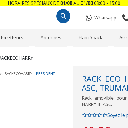
HORAIRES SPÉCIAUX DE
01/08
AU
31/08
09:00 - 15:00
Whatsapp
Émetteurs
Antennes
Ham Shack
Acc
RACKECOHARRY
nce
RACKECOHARRY
|
PRESIDENT
RACK ECO H
ASC, TRUMA
Rack amovible pou
HARRY III ASC.
Soyez le 