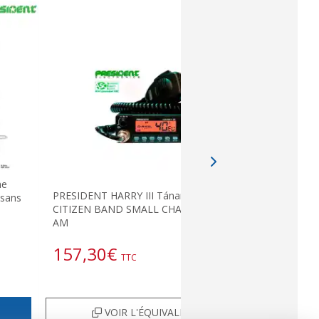
ne
PRESIDENT HARRY III Tánamo ASC CB
 sans
CITIZEN BAND SMALL CHANNELS 40
AM
157,30
€
TTC
VOIR L'ÉQUIVALENT