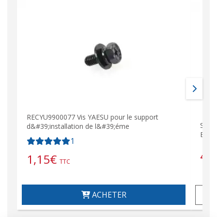
RECYU9900077 Vis YAESU pour le support
Stat
d&#39;installation de l&#39;éme
BAND
1
43
1,15
€
TTC
ACHETER