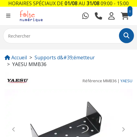
HORAIRES SPÉCIAUX DE
01/08
AU
31/08
09:00 - 15:00
0
Accueil
Supports d&#39;émetteur
YAESU MMB36
Référence
MMB36
|
YAESU
Previous
Next