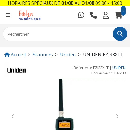
HORAIRES SPÉCIAUX DE
01/08
AU
31/08
09:00 - 15:00
0
Accueil
Scanners
Uniden
UNIDEN EZI33XLT
Référence
EZI33XLT
|
UNIDEN
EAN
4954355102789
Previous
Next