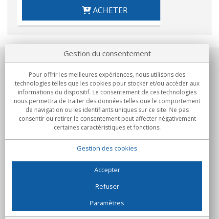
ACHETER
Gestion du consentement
Notre société
Pour offrir les meilleures expériences, nous utilisons des
technologies telles que les cookies pour stocker et/ou accéder aux
Engagements
informations du dispositif. Le consentement de ces technologies
nous permettra de traiter des données telles que le comportement
de navigation ou les identifiants uniques sur ce site. Ne pas
Achats
consentir ou retirer le consentement peut affecter négativement
certaines caractéristiques et fonctions.
Collectivités
Gestion des cookies
Partenaires
Informations
Accepter
Refuser
Paramètres
C/Flassaders, 13, Nave 6, 08130 Santa Perpètua de Mogoda
(Barcelone) - Espagne