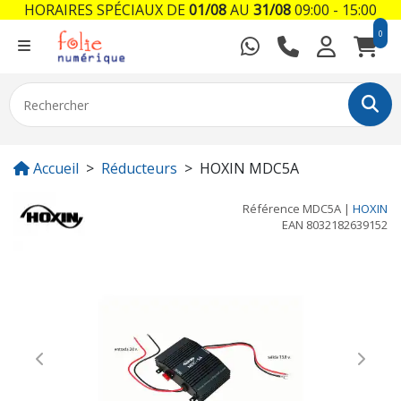
HORAIRES SPÉCIAUX DE
01/08
AU
31/08
09:00 - 15:00
0
Accueil
Réducteurs
HOXIN MDC5A
Référence
MDC5A
|
HOXIN
EAN
8032182639152
Previous
Next