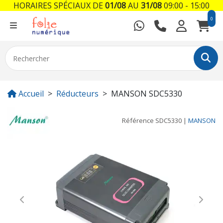
HORAIRES SPÉCIAUX DE
01/08
AU
31/08
09:00 - 15:00
0
Accueil
Réducteurs
MANSON SDC5330
Référence
SDC5330
|
MANSON
Previous
Next