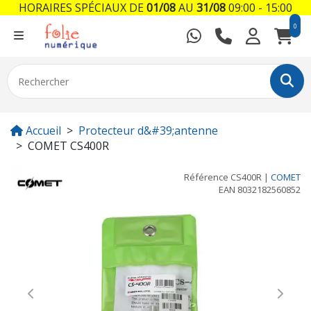
HORAIRES SPÉCIAUX DE
01/08
AU
31/08
09:00 - 15:00
0
Accueil
Protecteur d&#39;antenne
COMET CS400R
Référence
CS400R
|
COMET
EAN
8032182560852
Previous
Next