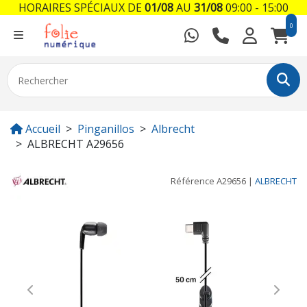
HORAIRES SPÉCIAUX DE
01/08
AU
31/08
09:00 - 15:00
0
Accueil
Pinganillos
Albrecht
ALBRECHT A29656
Référence
A29656
|
ALBRECHT
Previous
Next