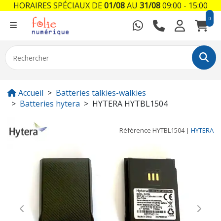
HORAIRES SPÉCIAUX DE
01/08
AU
31/08
09:00 - 15:00
0
Accueil
Batteries talkies-walkies
Batteries hytera
HYTERA HYTBL1504
Référence
HYTBL1504
|
HYTERA
Previous
Next