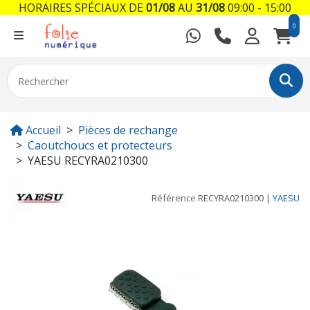
HORAIRES SPÉCIAUX DE
01/08
AU
31/08
09:00 - 15:00
0
Accueil
Pièces de rechange
Caoutchoucs et protecteurs
YAESU RECYRA0210300
Référence
RECYRA0210300
|
YAESU