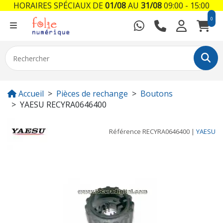
HORAIRES SPÉCIAUX DE
01/08
AU
31/08
09:00 - 15:00
0
Accueil
Pièces de rechange
Boutons
YAESU RECYRA0646400
Référence
RECYRA0646400
|
YAESU