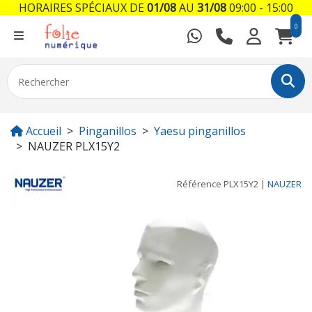
HORAIRES SPÉCIAUX DE
01/08
AU
31/08
09:00 - 15:00
0
Accueil
Pinganillos
Yaesu pinganillos
NAUZER PLX15Y2
Référence
PLX15Y2
|
NAUZER