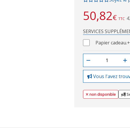
50,82
€
4
TTC
SERVICES SUPPLÉME
Papier cadeau.
+
Vous l'avez trou
non disponible
Se