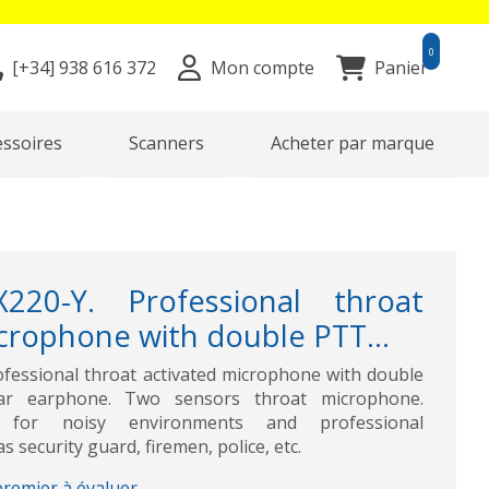
0
[+34]
938 616 372
Mon compte
Panier
essoires
Scanners
Acheter par marque
220-Y. Professional throat
crophone with double PTT...
fessional throat activated microphone with double
ar earphone. Two sensors throat microphone.
d for noisy environments and professional
 security guard, firemen, police, etc.
premier à évaluer