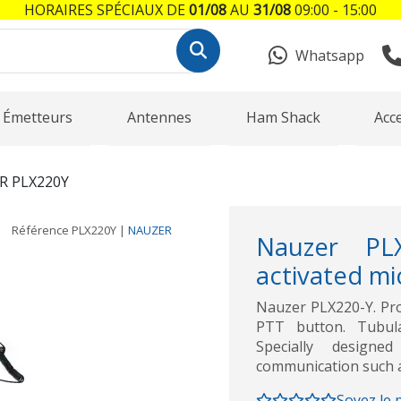
HORAIRES SPÉCIAUX DE
01/08
AU
31/08
09:00 - 15:00
Whatsapp
Émetteurs
Antennes
Ham Shack
Acc
R PLX220Y
Référence
PLX220Y
|
NAUZER
Nauzer PLX
activated mi
Nauzer PLX220-Y. Pro
PTT button. Tubul
Specially designe
communication such as
Soyez le 