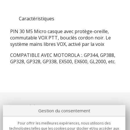
Caractéristiques
PIN 30 M5
Micro casque avec protège-oreille,
commutable VOX PTT, bouclés cordon noir. Le
système mains libres VOX, activé par la voix
COMPATIBLE AVEC MOTOROLA :.
GP344, GP388,
GP328, GP328, GP338, EX500, EX600, GL2000, etc.
Notre société
Gestion du consentement
Engagements
Pour offrir les meilleures expériences, nous utilisons des
technologies telles que les cookies pour stocker et/ou accéder aux
Achats