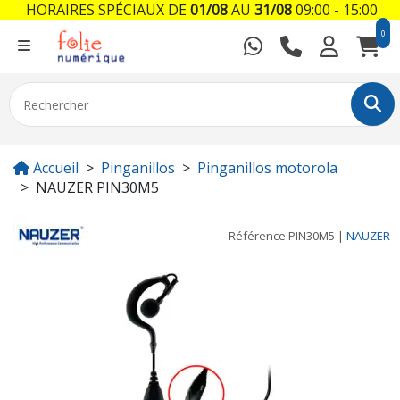
HORAIRES SPÉCIAUX DE
01/08
AU
31/08
09:00 - 15:00
0
Accueil
Pinganillos
Pinganillos motorola
NAUZER PIN30M5
Référence
PIN30M5
|
NAUZER