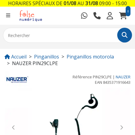
HORAIRES SPÉCIAUX DE
01/08
AU
31/08
09:00 - 15:00
0
Accueil
Pinganillos
Pinganillos motorola
NAUZER PIN29CLPE
Référence
PIN29CLPE
|
NAUZER
EAN
8435371916643
Previous
Next