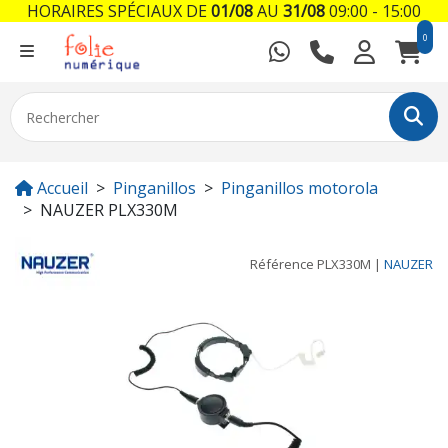
HORAIRES SPÉCIAUX DE
01/08
AU
31/08
09:00 - 15:00
0
Accueil
Pinganillos
Pinganillos motorola
NAUZER PLX330M
Référence
PLX330M
|
NAUZER