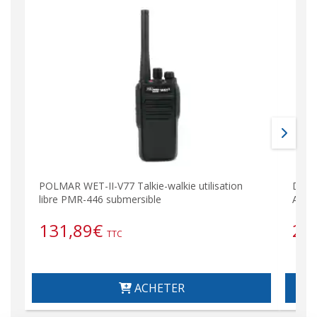
POLMAR WET-II-V77 Talkie-walkie utilisation
DJ-D
libre PMR-446 submersible
Anal
131,89
€
23
TTC
ACHETER