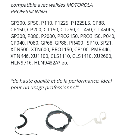
compatible avec walkies MOTOROLA
PROFESSIONNEL:
GP300, SP50, P110, P1225, P1225LS, CP88,
CP150, CP200, CT150, CT250, CT450, CT450LS,
GP308, P080, P2000, PRO2150, PRO3150, P040,
CP040, P080, GP68, GP88, PR400 , SP10, SP21,
XTN500, XTN600, PRO1150, CP100, PMR446,
XTN446, XU1100, CLS1110, CLS1410, XU2600,
HLN9716, HLN9482A? etc
"de haute qualité et de la performance, idéal
pour un usage professionnel"