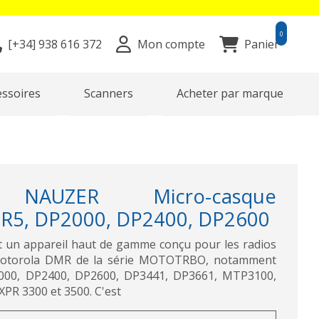
0
[+34]
938 616 372
Mon compte
Panier
essoires
Scanners
Acheter par marque
 NAUZER Micro-casque
5, DP2000, DP2400, DP2600
est un appareil haut de gamme conçu pour les radios
Motorola DMR de la série MOTOTRBO, notamment
2000, DP2400, DP2600, DP3441, DP3661, MTP3100,
R 3300 et 3500. C'est