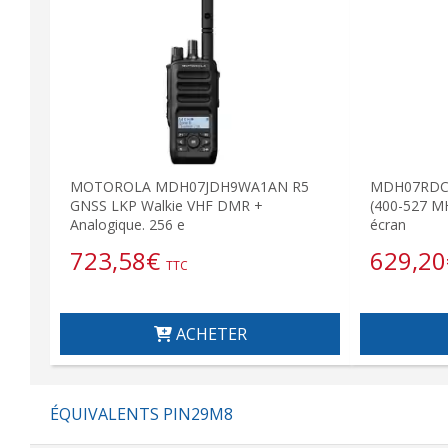
MOTOROLA MDH07JDH9WA1AN R5
MDH07RDC9
GNSS LKP Walkie VHF DMR +
(400-527 M
Analogique. 256 e
écran
723,58
€
629,20
TTC
ACHETER
ÉQUIVALENTS PIN29M8