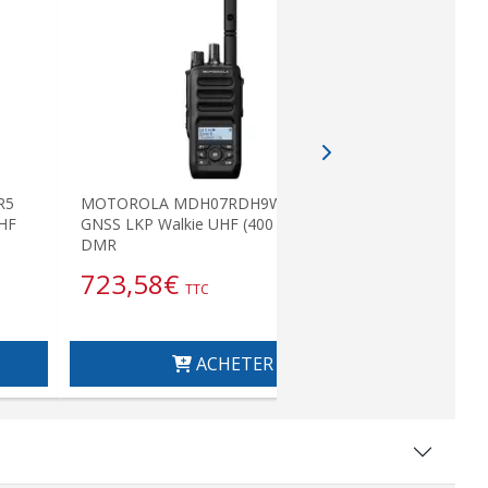
R5
MOTOROLA MDH07RDH9WA1AN R5
MOTOROLA
UHF
GNSS LKP Walkie UHF (400 - 527 Mhz)
pour 6 wal
DMR
4800
723,58
€
957,1
TTC
ACHETER