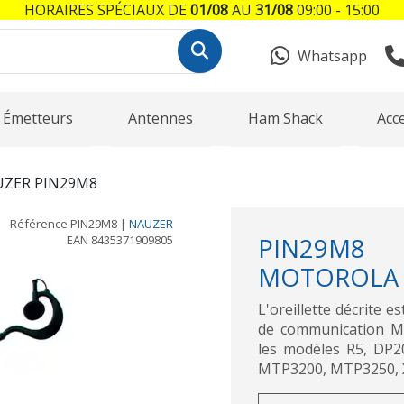
HORAIRES SPÉCIAUX DE
01/08
AU
31/08
09:00 - 15:00
Whatsapp
Émetteurs
Antennes
Ham Shack
Acc
ZER PIN29M8
Référence
PIN29M8
|
NAUZER
EAN
8435371909805
PIN29M8
MOTOROLA R
L'oreillette décrite 
de communication 
les modèles R5, DP
MTP3200, MTP3250, XP