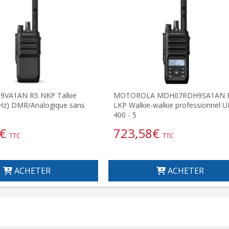
VA1AN R5 NKP Talkie
MOTOROLA MDH07RDH9SA1AN 
Hz) DMR/Analogique sans
LKP Walkie-walkie professionnel 
400 - 5
€
723,58
€
TTC
TTC
ACHETER
ACHETER