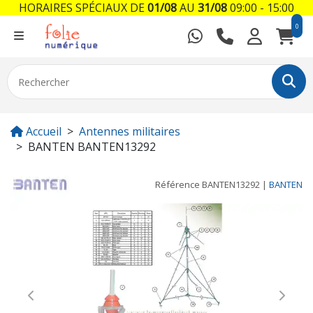
HORAIRES SPÉCIAUX DE
01/08
AU
31/08
09:00 - 15:00
0
Accueil
Antennes militaires
BANTEN BANTEN13292
Référence
BANTEN13292
|
BANTEN
Previous
Next