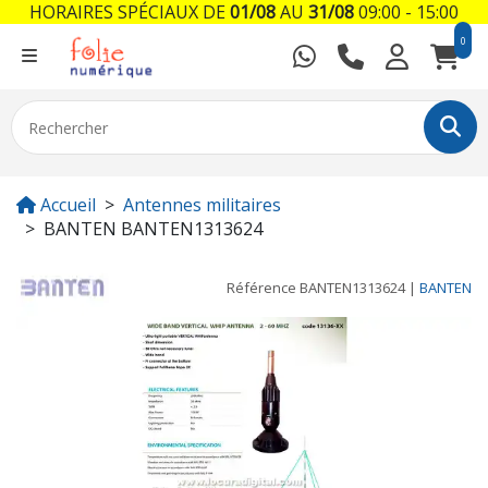
HORAIRES SPÉCIAUX DE
01/08
AU
31/08
09:00 - 15:00
0
Accueil
Antennes militaires
BANTEN BANTEN1313624
Référence
BANTEN1313624
|
BANTEN