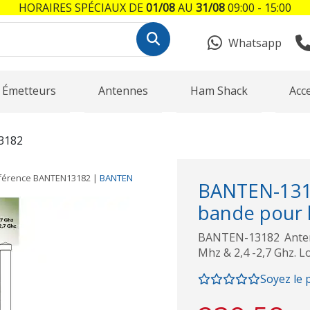
HORAIRES SPÉCIAUX DE
01/08
AU
31/08
09:00 - 15:00
Whatsapp
Émetteurs
Antennes
Ham Shack
Acc
3182
férence
BANTEN13182
|
BANTEN
BANTEN-1318
bande pour 
BANTEN-13182 Anten
Mhz & 2,4 -2,7 Ghz. 
Soyez le 