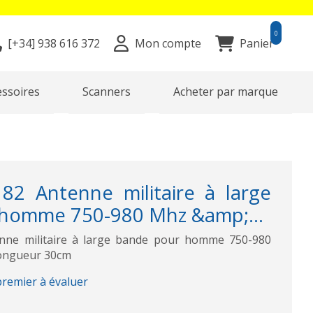
0
[+34]
938 616 372
Mon compte
Panier
essoires
Scanners
Acheter par marque
2 Antenne militaire à large
homme 750-980 Mhz &amp;...
ne militaire à large bande pour homme 750-980
Longueur 30cm
premier à évaluer