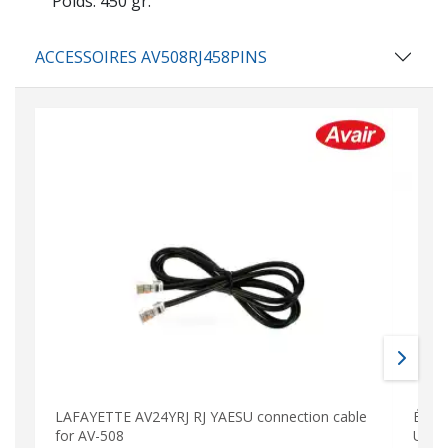
Poids: 450 gr.
ACCESSOIRES AV508RJ458PINS
LAFAYETTE AV24YRJ RJ YAESU connection cable
Émet
for AV-508
UHF 