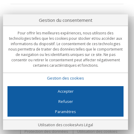
Gestion du consentement
Notre société
Pour offrir les meilleures expériences, nous utilisons des
technologies telles que les cookies pour stocker et/ou accéder aux
Engagements
informations du dispositif. Le consentement de ces technologies
nous permettra de traiter des données telles que le comportement
de navigation ou les identifiants uniques sur ce site. Ne pas
Achats
consentir ou retirer le consentement peut affecter négativement
certaines caractéristiques et fonctions.
Collectivités
Gestion des cookies
Partenaires
Informations
Accepter
Refuser
Paramètres
C/Flassaders, 13, Nave 6, 08130 Santa Perpètua de Mogoda
(Barcelone) - Espagne
Folie Numérique - Tous droits réservés
Avis Légal
Utilisation des cookies
Avis Légal
Protection des données
Utilisation des cookies