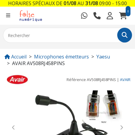
HORAIRES SPÉCIAUX DE
01/08
AU
31/08
09:00 - 15:00
0
Accueil
Microphones émetteurs
Yaesu
AVAIR AV508RJ458PINS
Référence
AV508RJ458PINS
|
AVAIR
Previous
Next