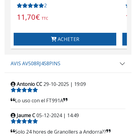
2
11,70
€
1.
TTC
ACHETER
AVIS AV508RJ458PINS
Antonio CC
29-10-2025 | 19:09
Lo uso con el FT991A
Jaume C
05-12-2024 | 14:49
Solo 24 hores de Granollers a Andorra??