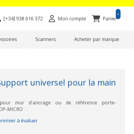
0
[+34]
938 616 372
Mon compte
Panier
essoires
Scanners
Acheter par marque
pport universel pour la main
 pour mur d'ancrage ou de référence porte-
SOP-MICRO
premier à évaluer