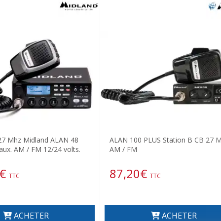
 27 Mhz Midland ALAN 48
ALAN 100 PLUS Station B CB 27 M
ux. AM / FM 12/24 volts.
AM / FM
€
87,20
€
TTC
TTC
ACHETER
ACHETER