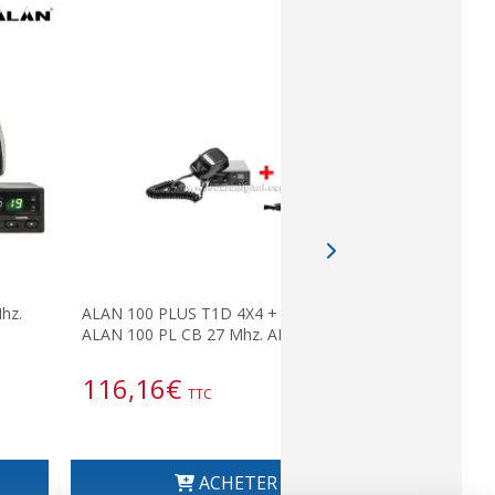
Émetteur 
hz.
ALAN 100 PLUS T1D 4X4 + Le nouveau
Antenne m
ALAN 100 PL CB 27 Mhz. AM / FM.
116,16
€
116,1
TTC
ACHETER