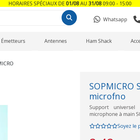
HORAIRES SPÉCIAUX DE
01/08
AU
31/08
09:00 - 15:00
Whatsapp
Émetteurs
Antennes
Ham Shack
Acc
MICRO
SOPMICRO Su
microfno
Support universel
microphone à main 
Soyez le 