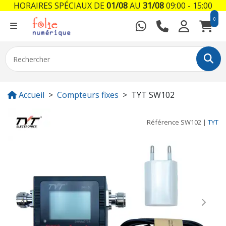
HORAIRES SPÉCIAUX DE
01/08
AU
31/08
09:00 - 15:00
0
Accueil
Compteurs fixes
TYT SW102
Référence
SW102
|
TYT
Previous
Next