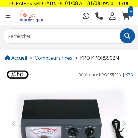
HORAIRES SPÉCIAUX DE
01/08
AU
31/08
09:00 - 15:00
0
Accueil
Compteurs fixes
KPO KPORS502N
Référence
KPORS502N
|
KPO
Previous
Next