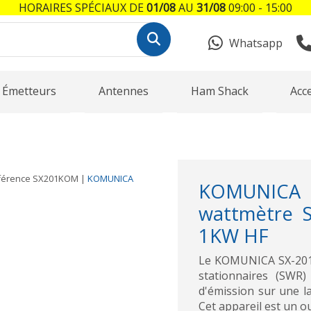
HORAIRES SPÉCIAUX DE
01/08
AU
31/08
09:00 - 15:00
Whatsapp
Émetteurs
Antennes
Ham Shack
Acc
férence
SX201KOM
|
KOMUNICA
KOMUNIC
wattmètre 
1KW HF
Le KOMUNICA SX-201 
stationnaires (SWR)
d'émission sur une 
Cet appareil est un ou