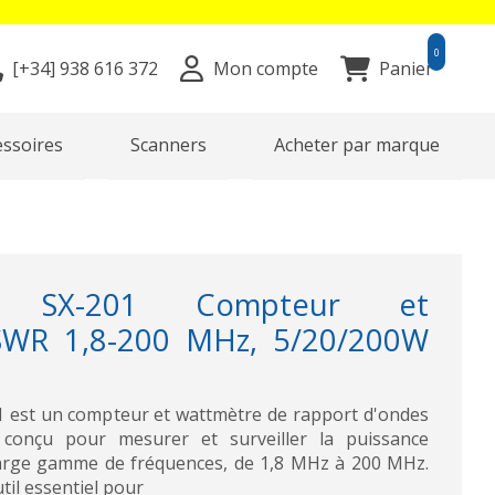
0
[+34]
938 616 372
Mon compte
Panier
essoires
Scanners
Acheter par marque
A SX-201 Compteur et
SWR 1,8-200 MHz, 5/20/200W
est un compteur et wattmètre de rapport d'ondes
 conçu pour mesurer et surveiller la puissance
large gamme de fréquences, de 1,8 MHz à 200 MHz.
til essentiel pour