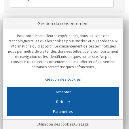
Gestion du consentement
Notre société
Pour offrir les meilleures expériences, nous utilisons des
technologies telles que les cookies pour stocker et/ou accéder aux
Engagements
informations du dispositif. Le consentement de ces technologies
nous permettra de traiter des données telles que le comportement
de navigation ou les identifiants uniques sur ce site. Ne pas
Achats
consentir ou retirer le consentement peut affecter négativement
certaines caractéristiques et fonctions.
Collectivités
Gestion des cookies
Partenaires
Informations
Accepter
Refuser
Paramètres
C/Flassaders, 13, Nave 6, 08130 Santa Perpètua de Mogoda
(Barcelone) - Espagne
Folie Numérique - Tous droits réservés
Avis Légal
Utilisation des cookies
Avis Légal