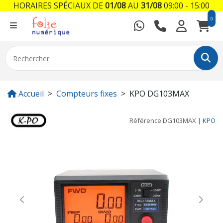
HORAIRES SPÉCIAUX DE
01/08
AU
31/08
09:00 - 15:00
0
Accueil
Compteurs fixes
KPO DG103MAX
Référence
DG103MAX
|
KPO
Previous
Next