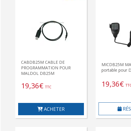
CABDB25M CABLE DE
MICDB25M MA
PROGRAMMATION POUR
portable pour
MALDOL DB25M
19,36
€
19,36
€
TT
TTC
RÉS
ACHETER