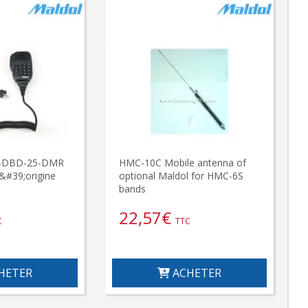
-DBD-25-DMR
HMC-10C Mobile antenna of
&#39;origine
optional Maldol for HMC-6S
bands
22,57
€
C
TTC
HETER
ACHETER