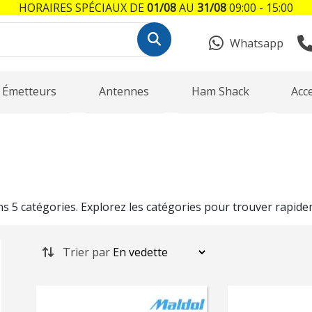
HORAIRES SPÉCIAUX DE
01/08
AU
31/08
09:00 - 15:00
Whatsapp
Émetteurs
Antennes
Ham Shack
Acc
 5 catégories. Explorez les catégories pour trouver rapide
Trier par