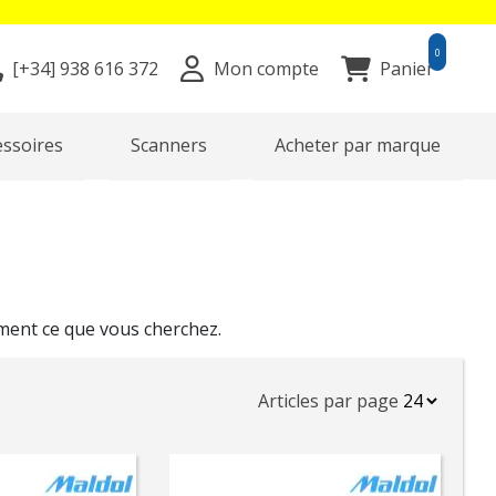
0
[+34]
938 616 372
Mon compte
Panier
essoires
Scanners
Acheter par marque
ment ce que vous cherchez.
Articles par page