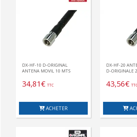
DX-HF-10 D-ORIGINAL
DX-HF-20 ANT
ANTENA MOVIL 10 MTS
D-ORIGINALE 
34,81
€
43,56
€
TTC
TT
ACHETER
AC