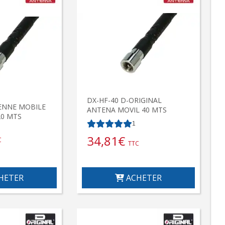
DX-HF-40 D-ORIGINAL
ENNE MOBILE
ANTENA MOVIL 40 MTS
20 MTS
1
34,81
€
C
TTC
HETER
ACHETER