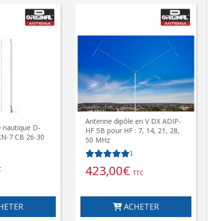
Antenne dipôle en V DX ADIP-
 nautique D-
HF 5B pour HF : 7, 14, 21, 28,
N-7 CB 26-30
50 MHz
1
423,00
€
C
TTC
HETER
ACHETER