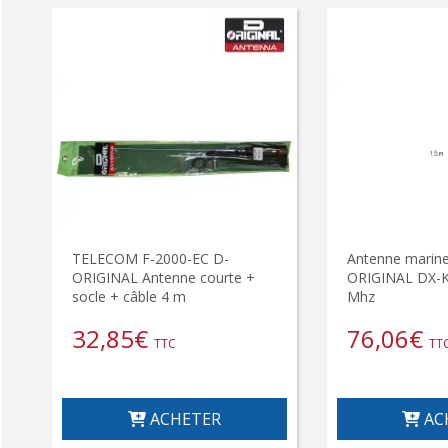
TELECOM F-2000-EC D-
Antenne marine
ORIGINAL Antenne courte +
ORIGINAL DX-K
socle + câble 4 m
Mhz
32,85
€
76,06
€
TTC
TT
ACHETER
AC