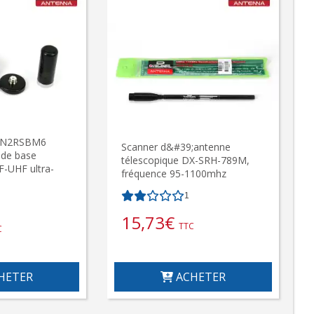
-N2RSBM6
Scanner d&#39;antenne
 de base
télescopique DX-SRH-789M,
-UHF ultra-
fréquence 95-1100mhz
1
15,73
€
TTC
C
ACHETER
HETER