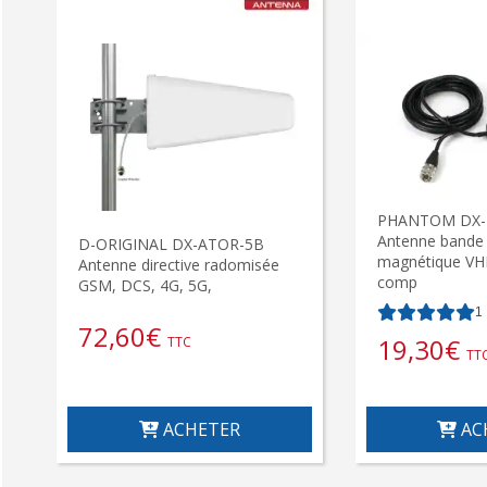
PHANTOM DX
Antenne bande
D-ORIGINAL DX-ATOR-5B
magnétique VHF
Antenne directive radomisée
comp
GSM, DCS, 4G, 5G,
1
72,60
€
19,30
€
TTC
TT
ACHETER
AC