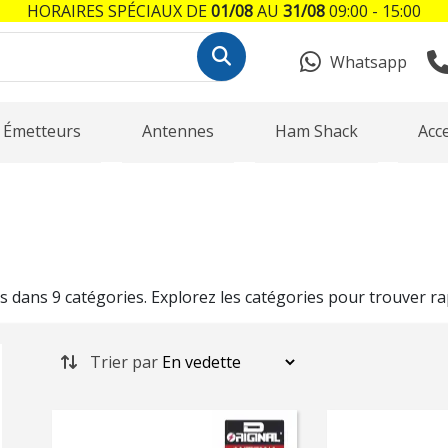
HORAIRES SPÉCIAUX DE
01/08
AU
31/08
09:00 - 15:00
Whatsapp
Émetteurs
Antennes
Ham Shack
Acc
 dans 9 catégories. Explorez les catégories pour trouver r
Trier par