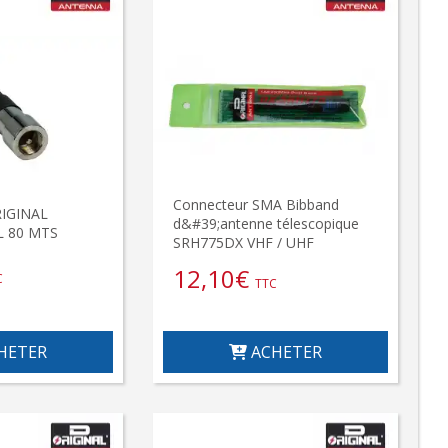
Connecteur SMA Bibband
RIGINAL
d&#39;antenne télescopique
 80 MTS
SRH775DX VHF / UHF
12,10
€
C
TTC
HETER
ACHETER