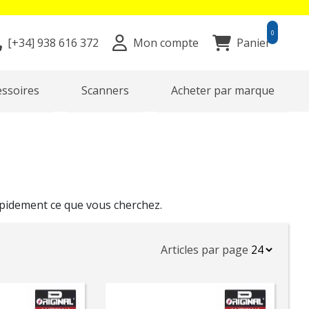
0
[+34]
938 616 372
Mon compte
Panier
essoires
Scanners
Acheter par marque
apidement ce que vous cherchez.
Articles par page