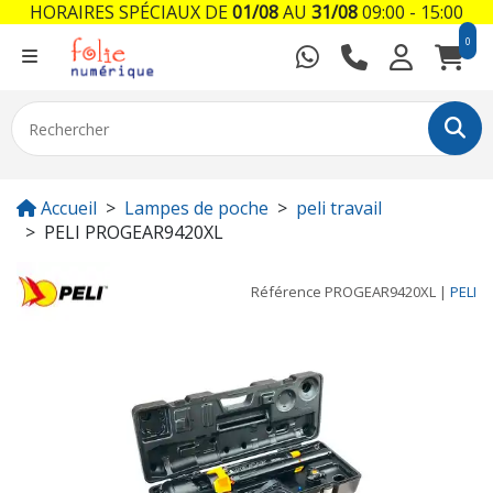
HORAIRES SPÉCIAUX DE
01/08
AU
31/08
09:00 - 15:00
0
Accueil
Lampes de poche
peli travail
PELI PROGEAR9420XL
Référence
PROGEAR9420XL
|
PELI