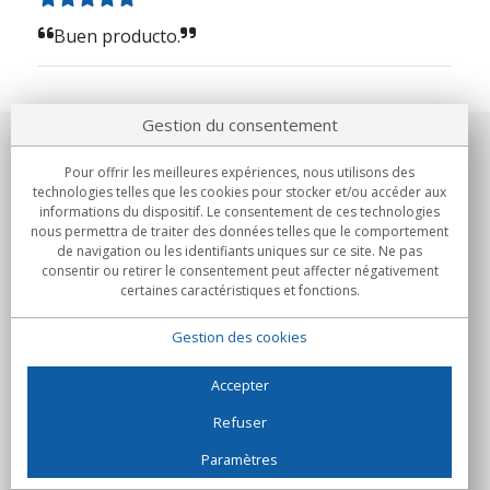
Buen producto.
Gestion du consentement
Notre société
Pour offrir les meilleures expériences, nous utilisons des
technologies telles que les cookies pour stocker et/ou accéder aux
Engagements
informations du dispositif. Le consentement de ces technologies
nous permettra de traiter des données telles que le comportement
de navigation ou les identifiants uniques sur ce site. Ne pas
Achats
consentir ou retirer le consentement peut affecter négativement
certaines caractéristiques et fonctions.
Collectivités
Gestion des cookies
Partenaires
Informations
Accepter
Refuser
Paramètres
C/Flassaders, 13, Nave 6, 08130 Santa Perpètua de Mogoda
(Barcelone) - Espagne