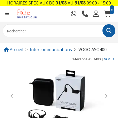
HORAIRES SPÉCIAUX DE
01/08
AU
31/08
09:00 - 15:00
0
Accueil
Intercommunications
VOGO ASO400
Référence
ASO400
|
VOGO
Previous
Next