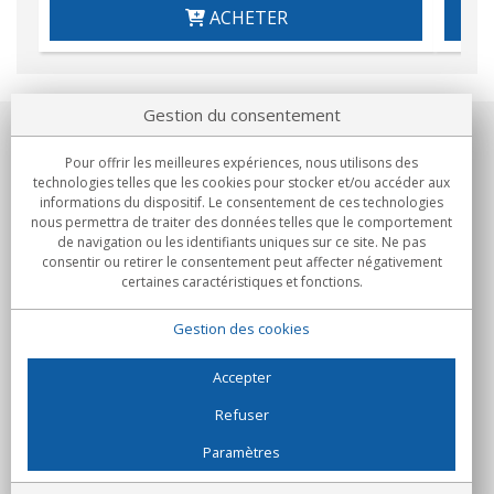
ACHETER
Gestion du consentement
Notre société
Pour offrir les meilleures expériences, nous utilisons des
technologies telles que les cookies pour stocker et/ou accéder aux
Engagements
informations du dispositif. Le consentement de ces technologies
nous permettra de traiter des données telles que le comportement
de navigation ou les identifiants uniques sur ce site. Ne pas
Achats
consentir ou retirer le consentement peut affecter négativement
certaines caractéristiques et fonctions.
Collectivités
Gestion des cookies
Partenaires
Informations
Accepter
Refuser
Paramètres
C/Flassaders, 13, Nave 6, 08130 Santa Perpètua de Mogoda
(Barcelone) - Espagne