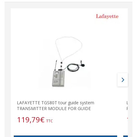
LAFAYETTE TGS80T tour guide system
LAFA
TRANSMITTER MODULE FOR GUIDE
RECE
119,79
€
10
TTC