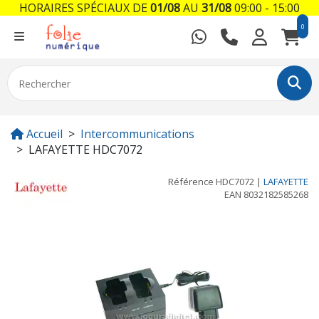
HORAIRES SPÉCIAUX DE
01/08
AU
31/08
09:00 - 15:00
0
Accueil
Intercommunications
LAFAYETTE HDC7072
Référence
HDC7072
|
LAFAYETTE
EAN
8032182585268