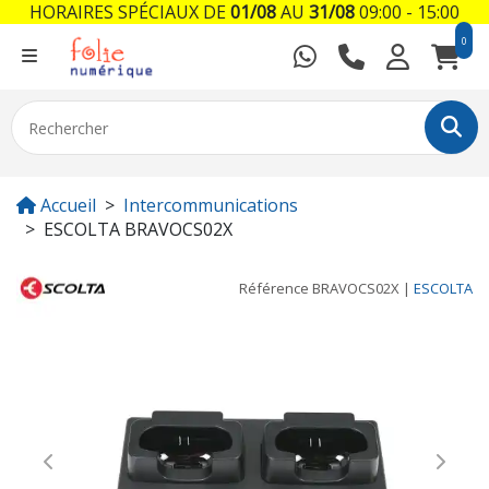
HORAIRES SPÉCIAUX DE
01/08
AU
31/08
09:00 - 15:00
0
Accueil
Intercommunications
ESCOLTA BRAVOCS02X
Référence
BRAVOCS02X
|
ESCOLTA
Previous
Next