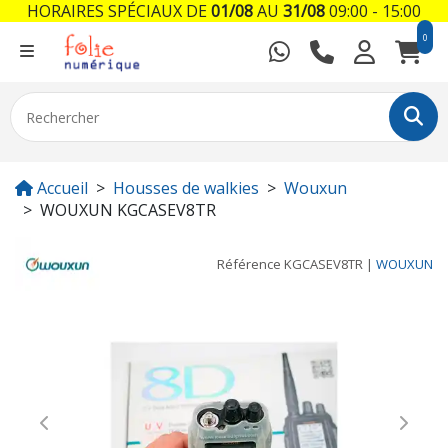
HORAIRES SPÉCIAUX DE
01/08
AU
31/08
09:00 - 15:00
0
Accueil
Housses de walkies
Wouxun
WOUXUN KGCASEV8TR
Référence
KGCASEV8TR
|
WOUXUN
Previous
Next