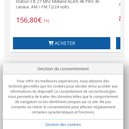
Station CB 27 Mhz Midland ALAN 48 PRO 40
ALAN
canaux. AM / FM 12/24 volts.
87
156,80
€
TTC
ACHETER
Gestion du consentement
Notre société
Pour offrir les meilleures expériences, nous utilisons des
technologies telles que les cookies pour stocker et/ou accéder aux
Engagements
informations du dispositif. Le consentement de ces technologies
nous permettra de traiter des données telles que le comportement
de navigation ou les identifiants uniques sur ce site. Ne pas
Achats
consentir ou retirer le consentement peut affecter négativement
certaines caractéristiques et fonctions.
Collectivités
Gestion des cookies
Partenaires