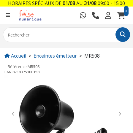
HORAIRES SPÉCIAUX DE
01/08
AU
31/08
09:00 - 15:00
0
Accueil
Enceintes émetteur
MR508
Référence
MR508
EAN
8718375100158
Previous
Next