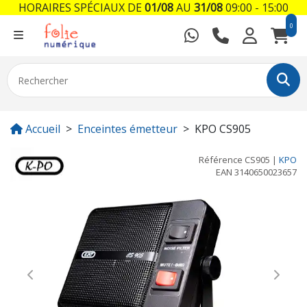
HORAIRES SPÉCIAUX DE
01/08
AU
31/08
09:00 - 15:00
0
Accueil
Enceintes émetteur
KPO CS905
Référence
CS905
|
KPO
EAN
3140650023657
Previous
Next