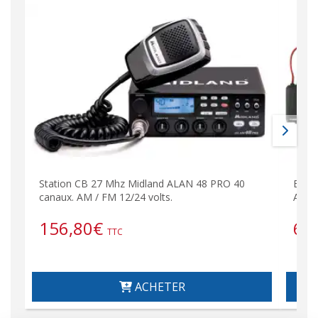
Station CB 27 Mhz Midland ALAN 48 PRO 40
Emet
canaux. AM / FM 12/24 volts.
AM/F
156,80
€
65
TTC
ACHETER