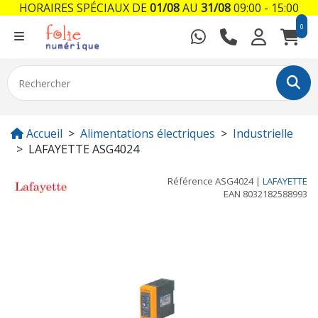
HORAIRES SPÉCIAUX DE
01/08
AU
31/08
09:00 - 15:00
0
Accueil
Alimentations électriques
Industrielle
LAFAYETTE ASG4024
Référence
ASG4024
|
LAFAYETTE
EAN
8032182588993