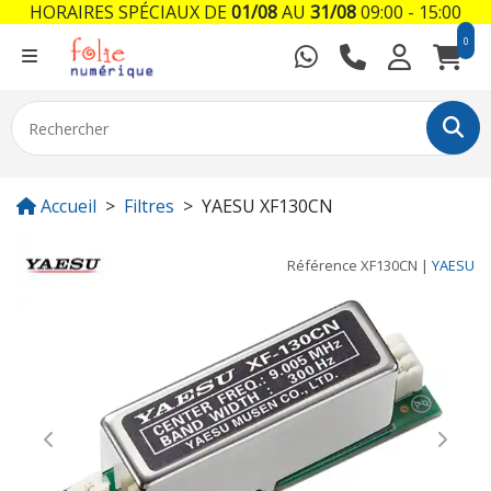
HORAIRES SPÉCIAUX DE
01/08
AU
31/08
09:00 - 15:00
0
Accueil
Filtres
YAESU XF130CN
Référence
XF130CN
|
YAESU
Previous
Next