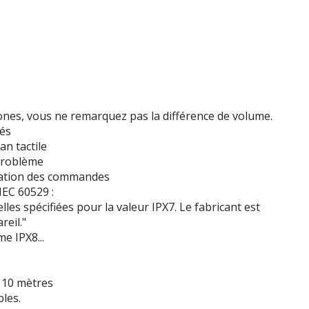
hones, vous ne remarquez pas la différence de volume.
tés
an tactile
 problème
lation des commandes
EC 60529 :
les spécifiées pour la valeur IPX7. Le fabricant est
reil."
e IPX8...
 10 mètres
les.