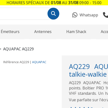
HORAIRES SPÉCIAUX DE
01/08
AU
31/08
09:00 - 15:00
Whatsapp
Émetteurs
Antennes
Ham Shack
Acc
AQUAPAC AQ229
Référence
AQ229
|
AQUAPAC
AQ229 AQU
talkie-walkie
AQ229 AQUAPAC Hous
points. Boîtier PRO 
VHF standards. Un har
Vue parfaite sur l'éc