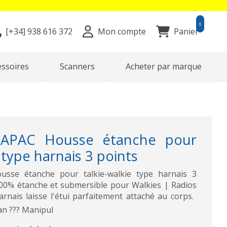
0
[+34]
938 616 372
Mon compte
Panier
essoires
Scanners
Acheter par marque
APAC Housse étanche pour
 type harnais 3 points
se étanche pour talkie-walkie type harnais 3
100% étanche et submersible pour Walkies | Radios
nais laisse l'étui parfaitement attaché au corps. 
ran ??? Manipul