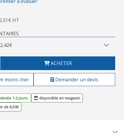
premier à évaluer
6,51€ HT
NTAIRES
2,42€
ACHETER
vé moins cher
Demander un devis
stimée 1-2 jours.
disponible en magasin
tir de 6,50€