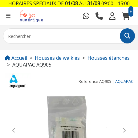
HORAIRES SPÉCIAUX DE
01/08
AU
31/08
09:00 - 15:00
0
Accueil
Housses de walkies
Housses étanches
AQUAPAC AQ905
Référence
AQ905
|
AQUAPAC
Previous
Next