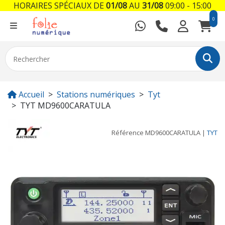
HORAIRES SPÉCIAUX DE
01/08
AU
31/08
09:00 - 15:00
0
Accueil
Stations numériques
Tyt
TYT MD9600CARATULA
Référence
MD9600CARATULA
|
TYT
Previous
Next