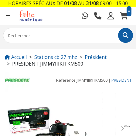
HORAIRES SPÉCIAUX DE
01/08
AU
31/08
09:00 - 15:00
0
Accueil
Stations cb 27 mhz
Président
PRESIDENT JIMMYIIIKITKM500
Référence
JIMMYIIIKITKM500
|
PRESIDENT
Previous
Next