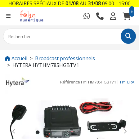
HORAIRES SPÉCIAUX DE
01/08
AU
31/08
09:00 - 15:00
0
Accueil
Broadcast professionnels
HYTERA HYTHM785HGBTV1
Référence
HYTHM785HGBTV1
|
HYTERA
Previous
Next