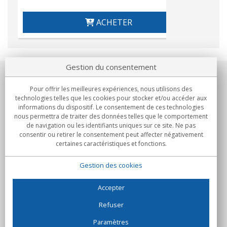
ACHETER
Gestion du consentement
Notre société
Pour offrir les meilleures expériences, nous utilisons des
technologies telles que les cookies pour stocker et/ou accéder aux
Engagements
informations du dispositif. Le consentement de ces technologies
nous permettra de traiter des données telles que le comportement
de navigation ou les identifiants uniques sur ce site. Ne pas
Achats
consentir ou retirer le consentement peut affecter négativement
certaines caractéristiques et fonctions.
Collectivités
Gestion des cookies
Partenaires
Informations
Accepter
Refuser
Paramètres
C/Flassaders, 13, Nave 6, 08130 Santa Perpètua de Mogoda