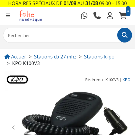
HORAIRES SPÉCIAUX DE
01/08
AU
31/08
09:00 - 15:00
0
Accueil
Stations cb 27 mhz
Stations k-po
KPO K100V3
Référence
K100V3
|
KPO
Previous
Next