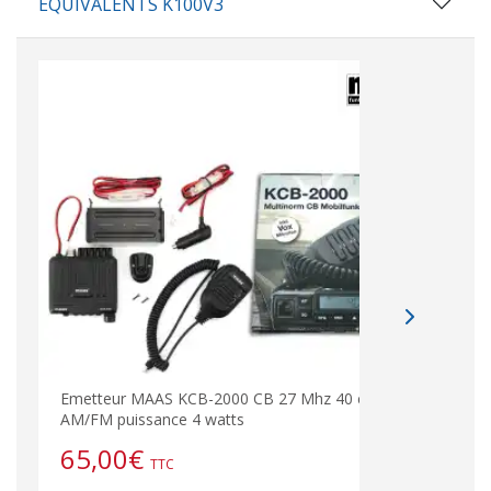
ÉQUIVALENTS K100V3
Emetteur MAAS KCB-2000 CB 27 Mhz 40 canaux
MAAS
AM/FM puissance 4 watts
cana
65,00
€
93
TTC