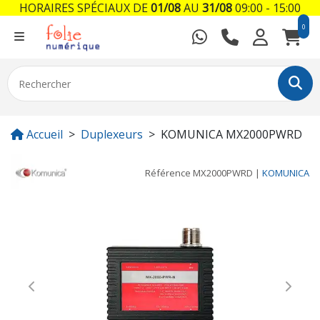
HORAIRES SPÉCIAUX DE
01/08
AU
31/08
09:00 - 15:00
0
Accueil
Duplexeurs
KOMUNICA MX2000PWRD
Référence
MX2000PWRD
|
KOMUNICA
Previous
Next