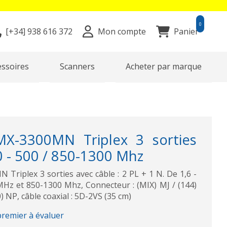
0
[+34]
938 616 372
Mon compte
Panier
essoires
Scanners
Acheter par marque
-3300MN Triplex 3 sorties
0 - 500 / 850-1300 Mhz
iplex 3 sorties avec câble : 2 PL + 1 N. De 1,6 -
Hz et 850-1300 Mhz, Connecteur : (MIX) MJ / (144)
) NP, câble coaxial : 5D-2VS (35 cm)
premier à évaluer