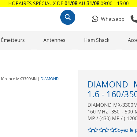
HORAIRES SPÉCIAUX DE
01/08
AU
31/08
09:00 - 15:00
Whatsapp
Émetteurs
Antennes
Ham Shack
Acc
éférence
MX3300MN
|
DIAMOND
DIAMOND MX
1.6 - 160/35
DIAMOND MX-3300MN Tr
160 MHz -350 - 500 M
MP / (430) MP / ( 1200
Soyez le 