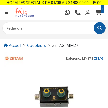
HORAIRES SPÉCIAUX DE
01/08
AU
31/08
09:00 - 15:00
0
Accueil
Coupleurs
ZETAGI MM27
Référence
MM27
|
ZETAGI