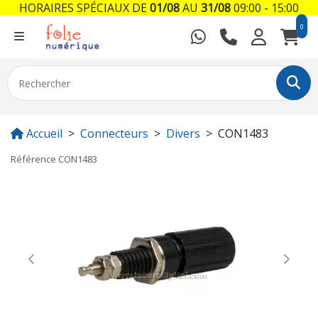
HORAIRES SPÉCIAUX DE
01/08
AU
31/08
09:00 - 15:00
0
Accueil
Connecteurs
Divers
CON1483
Référence
CON1483
Previous
Next