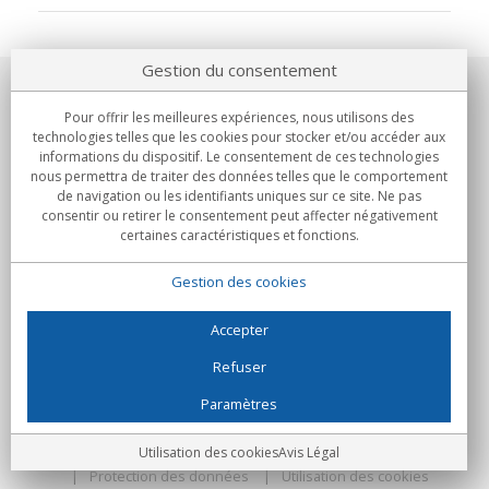
Gestion du consentement
Notre société
Pour offrir les meilleures expériences, nous utilisons des
technologies telles que les cookies pour stocker et/ou accéder aux
Engagements
informations du dispositif. Le consentement de ces technologies
nous permettra de traiter des données telles que le comportement
de navigation ou les identifiants uniques sur ce site. Ne pas
Achats
consentir ou retirer le consentement peut affecter négativement
certaines caractéristiques et fonctions.
Collectivités
Gestion des cookies
Partenaires
Informations
Accepter
Refuser
Paramètres
C/Flassaders, 13, Nave 6, 08130 Santa Perpètua de Mogoda
(Barcelone) - Espagne
Folie Numérique - Tous droits réservés
Avis Légal
Utilisation des cookies
Avis Légal
Protection des données
Utilisation des cookies