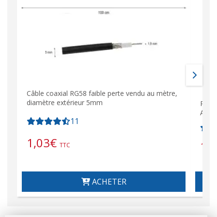
Câble coaxial RG58 faible perte vendu au mètre,
diamètre extérieur 5mm
RAND
AM/FM
11
1,03
€
18
TTC
ACHETER