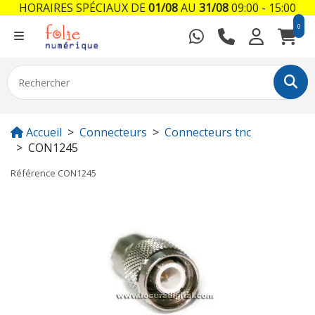
HORAIRES SPÉCIAUX DE
01/08
AU
31/08
09:00 - 15:00
0
Accueil
Connecteurs
Connecteurs tnc
CON1245
Référence
CON1245