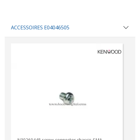
ACCESSOIRES E04046505
N30260448 screw connector chassis SMA