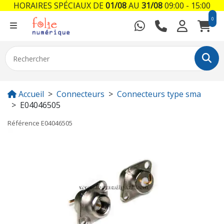
HORAIRES SPÉCIAUX DE
01/08
AU
31/08
09:00 - 15:00
0
Accueil
Connecteurs
Connecteurs type sma
E04046505
Référence
E04046505